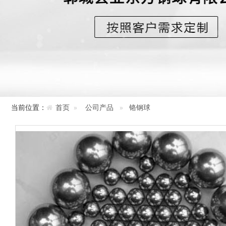
当前位置：
首页
公司产品
铬钢球