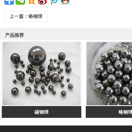
上一篇：铬钢球
产品推荐
碳钢球
铬钢