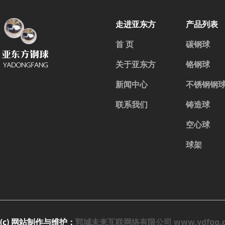
走进亚东方
产品列表
首 页
碳钢球
关于亚东方
铬钢球
新闻中心
不锈钢钢
联系我们
铸造球
空心球
球架
(c) 网站制作与维护：
郓城未来互联网络有限公司
www.ydfgq.