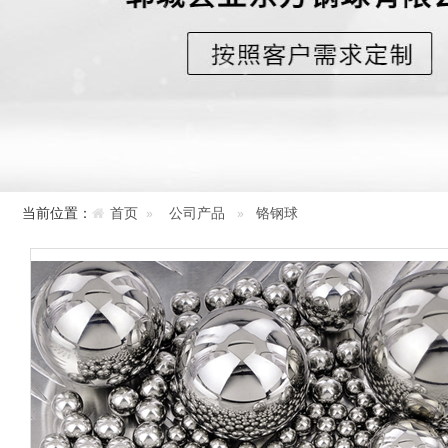
当前位置：
首页
公司产品
铬钢球