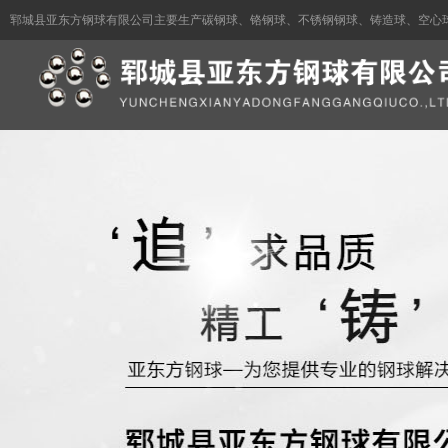
郓城县亚东方钢球有限公司主要生产碳钢球、铬钢球、不锈钢钢球、铸造球、空心