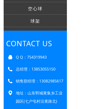
空心球
球架
CONTACT US
Q Q：754319943
总经理：
13853055150
销售部经理：13082985617
地址：山东郓城黄集乡工业
园区(七户屯村沿黄路北)